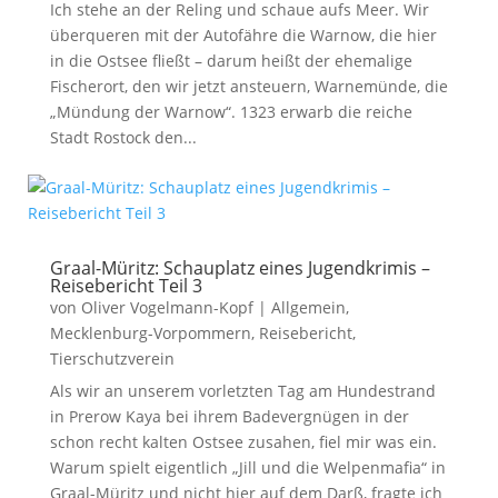
Ich stehe an der Reling und schaue aufs Meer. Wir
überqueren mit der Autofähre die Warnow, die hier
in die Ostsee fließt – darum heißt der ehemalige
Fischerort, den wir jetzt ansteuern, Warnemünde, die
„Mündung der Warnow“. 1323 erwarb die reiche
Stadt Rostock den...
Graal-Müritz: Schauplatz eines Jugendkrimis –
Reisebericht Teil 3
von
Oliver Vogelmann-Kopf
|
Allgemein
,
Mecklenburg-Vorpommern
,
Reisebericht
,
Tierschutzverein
Als wir an unserem vorletzten Tag am Hundestrand
in Prerow Kaya bei ihrem Badevergnügen in der
schon recht kalten Ostsee zusahen, fiel mir was ein.
Warum spielt eigentlich „Jill und die Welpenmafia“ in
Graal-Müritz und nicht hier auf dem Darß, fragte ich