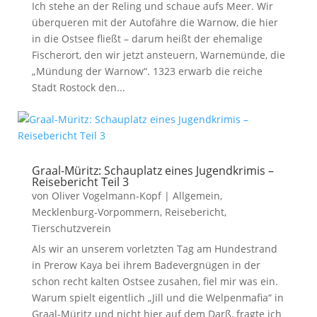
Ich stehe an der Reling und schaue aufs Meer. Wir
überqueren mit der Autofähre die Warnow, die hier
in die Ostsee fließt – darum heißt der ehemalige
Fischerort, den wir jetzt ansteuern, Warnemünde, die
„Mündung der Warnow“. 1323 erwarb die reiche
Stadt Rostock den...
Graal-Müritz: Schauplatz eines Jugendkrimis –
Reisebericht Teil 3
von
Oliver Vogelmann-Kopf
|
Allgemein
,
Mecklenburg-Vorpommern
,
Reisebericht
,
Tierschutzverein
Als wir an unserem vorletzten Tag am Hundestrand
in Prerow Kaya bei ihrem Badevergnügen in der
schon recht kalten Ostsee zusahen, fiel mir was ein.
Warum spielt eigentlich „Jill und die Welpenmafia“ in
Graal-Müritz und nicht hier auf dem Darß, fragte ich